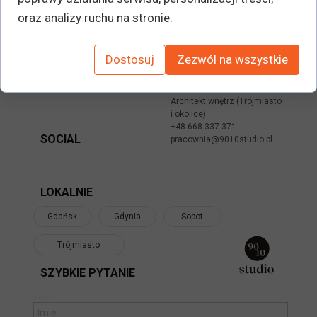
oraz analizy ruchu na stronie.
Kontakt
Dostosuj
Zezwól na wszystkie
9010 STUDIO
Katarzyna Jankowska
Architekt wnętrz (Trójmiasto
i okolice)
+48 668 337 371
SOCIAL
pracownia@9010studio.pl
LOKALNIE
Gdańsk
Gdynia
Sopot
Trójmiasto
SZYBKIE PYTANIE
Imię: