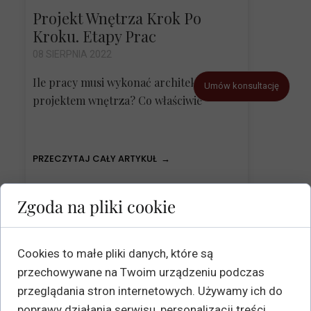
Projekt Wnętrza Krok Po
Kroku. Etapy Prac
08 SIERPNIA 2022
Ile pracy musi wykonać architekt nad
Umów konsultację
projektem wnętrza? Co właściwie
PRZECZYTAJ CAŁY ARTYKUŁ →
Zgoda na pliki cookie
NAWIGACJA
Strona główna
Cookies to małe pliki danych, które są
przechowywane na Twoim urządzeniu podczas
Oferta
przeglądania stron internetowych. Używamy ich do
Realizacje
poprawy działania serwisu, personalizacji treści,