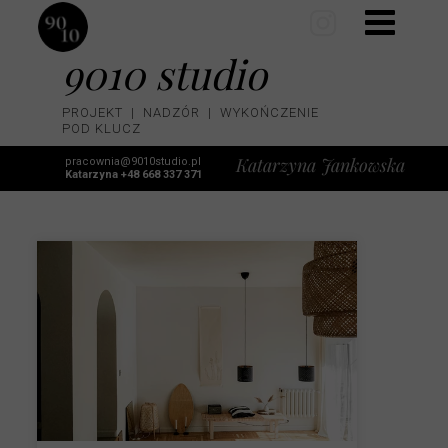
9010 studio
PROJEKT | NADZÓR | WYKOŃCZENIE
POD KLUCZ
Katarzyna Jankowska
pracownia@9010studio.pl
Katarzyna +48 668 337 371