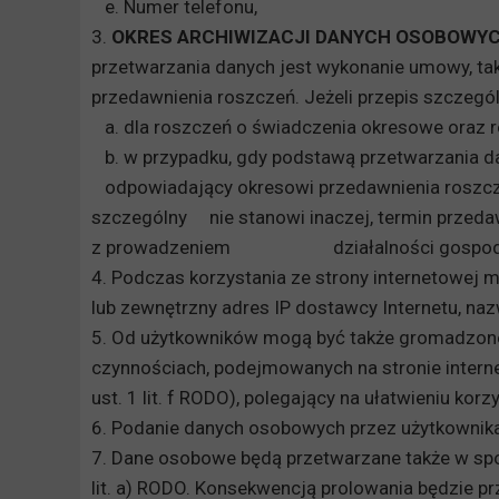
e. Numer telefonu,
3.
OKRES ARCHIWIZACJI DANYCH OSOBOWYC
przetwarzania danych jest wykonanie umowy, tak
przedawnienia roszczeń. Jeżeli przepis szczegól
a. dla roszczeń o świadczenia okresowe oraz r
b. w przypadku, gdy podstawą przetwarzania d
odpowiadający okresowi przedawnienia roszczeń
szczególny nie stanowi inaczej, termin przeda
z prowadzeniem działalności gospodarcze
4. Podczas korzystania ze strony internetowej 
lub zewnętrzny adres IP dostawcy Internetu, na
5. Od użytkowników mogą być także gromadzone d
czynnościach, podejmowanych na stronie interne
ust. 1 lit. f RODO), polegający na ułatwieniu ko
6. Podanie danych osobowych przez użytkownika
7. Dane osobowe będą przetwarzane także w spos
lit. a) RODO. Konsekwencją prolowania będzie pr