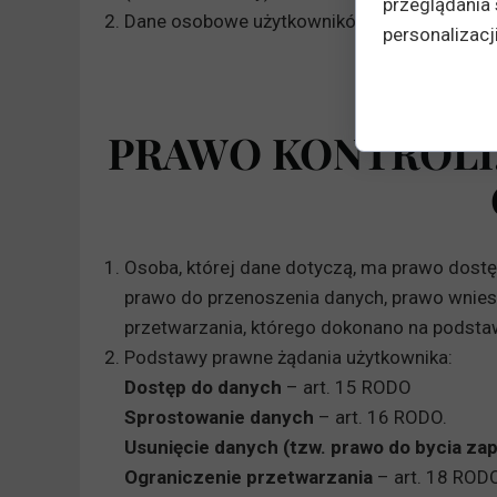
przeglądania 
Dane osobowe użytkowników są przechowywa
personalizacji
PRAWO KONTROLI
Osoba, której dane dotyczą, ma prawo dostę
prawo do przenoszenia danych, prawo wnie
przetwarzania, którego dokonano na podstaw
Podstawy prawne żądania użytkownika:
Dostęp do danych
– art. 15 RODO
Sprostowanie danych
– art. 16 RODO.
Usunięcie danych (tzw. prawo do bycia z
Ograniczenie przetwarzania
– art. 18 RODO