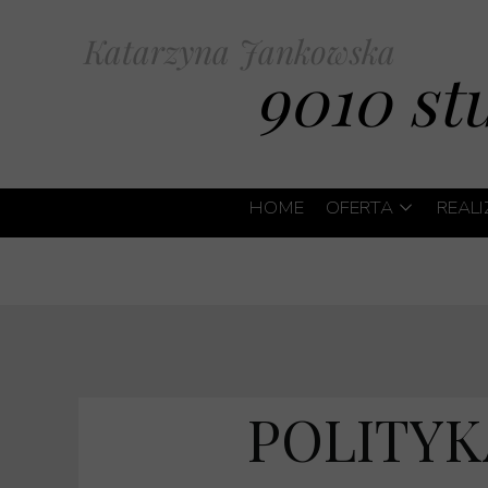
Katarzyna Jankowska
9010 st
HOME
OFERTA
REAL
PROJEKTY WN
PROJEKT WNĘ
PROJEKTY WN
WNĘTRZA BEA
POLITYK
PROJEKT POD