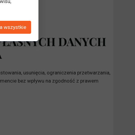
wisu,
czego (EOG).
a wszystkie
WŁASNYCH DANYCH
A
towania, usunięcia, ograniczenia przetwarzania,
momencie bez wpływu na zgodność z prawem