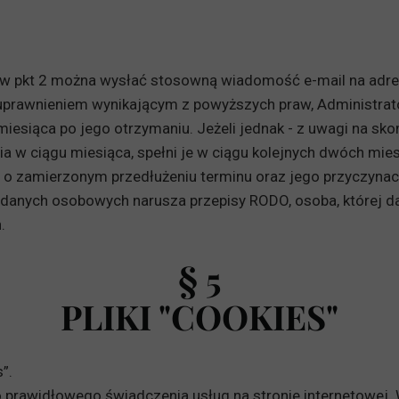
wa w pkt 2 można wysłać stosowną wiadomość e-mail na adr
 uprawnieniem wynikającym z powyższych praw, Administrato
 miesiąca po jego otrzymaniu. Jeżeli jednak - z uwagi na sk
ia w ciągu miesiąca, spełni je w ciągu kolejnych dwóch mie
- o zamierzonym przedłużeniu terminu oraz jego przyczynac
e danych osobowych narusza przepisy RODO, osoba, której 
.
§ 5
PLIKI "COOKIES"
”.
o prawidłowego świadczenia usług na stronie internetowej. 