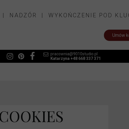
 | NADZÓR | WYKOŃCZENIE POD KLU
Umów ko
pracownia@9010studio.pl
Katarzyna +48 668 337 371
 COOKIES