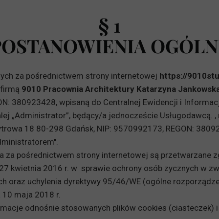
RZ - CENNIK
§ 1
POSTANOWIENIA OGÓLN
ych za pośrednictwem strony internetowej
https://9010stu
 firmą
9010 Pracownia Architektury Katarzyna Jankowsk
N: 380923428, wpisaną do Centralnej Ewidencji i Informacj
lej „Administrator”, będący/a jednoczeście Usługodawcą. , 
ytrowa 18 80-298 Gdańsk, NIP: 9570992173, REGON: 3809234
ministratorem".
a za pośrednictwem strony internetowej są przetwarzane
 27 kwietnia 2016 r. w sprawie ochrony osób zycznych w z
h oraz uchylenia dyrektywy 95/46/WE (ogólne rozporządze
 10 maja 2018 r.
macje odnośnie stosowanych plików cookies (ciasteczek) 