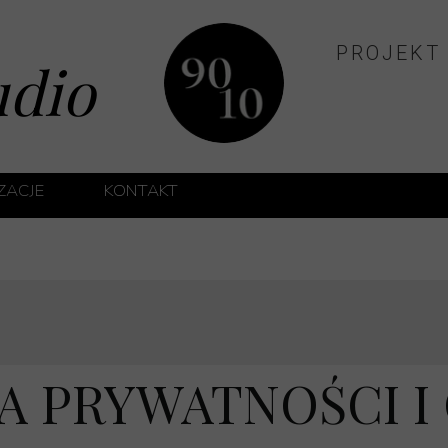
PROJEKT
udio
IZACJE
KONTAKT
ĘTRZ PRYWATNYCH
TRZ TYPU HOTELOWEGO
ĘTRZ APARTAMENTÓW INWESTYCYJNYCH
UTY MEDYCZNE
A PRYWATNOŚCI I
 KLUCZ