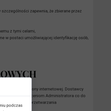
w szczególności zapewnia, że zbierane przez
emu z tymi celami,
e w postaci umożliwiającej identyfikację osób,
BOWYCH
 prowadzeniu strony internetowej. Dostawcy
bo podlegają poleceniom Administratora co do
le i sposoby ich przetwarzania
eniu podczas