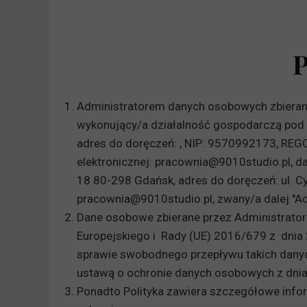
PROJEKT WNĘT
Administratorem danych osobowych zbieran
wykonujący/a działalność gospodarczą pod
adres do doręczeń: , NIP: 9570992173, REGO
elektronicznej: pracownia@9010studio.pl, da
18 80-298 Gdańsk, adres do doręczeń: ul. C
pracownia@9010studio.pl, zwany/a dalej "Ad
Dane osobowe zbierane przez Administrator
Europejskiego i Rady (UE) 2016/679 z dnia
sprawie swobodnego przepływu takich danyc
ustawą o ochronie danych osobowych z dnia
Ponadto Polityka
zawiera szczegółowe infor