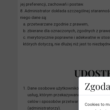
jej preferencji, zachowań i postaw.
8. Administrator dokłada szczególnej starannośc
niego dane są:
a. przetwarzane zgodnie z prawem,
b. zbierane dla oznaczonych, zgodnych z praw
c. merytorycznie poprawne i adekwatne w stosu
których dotyczą, nie dłużej niż jest to niezbędn
UDOST
Zgoda
Dane osobowe użytkowników przekazywane są
usług, którym przekazywane są dane osobow
celów i sposobów przetwarzania tych danych
Cookies to m
(administratorzy).