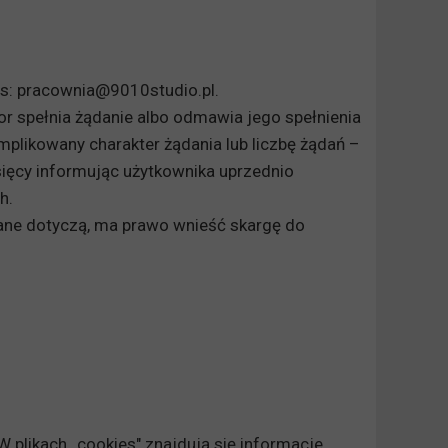
es: pracownia@9010studio.pl.
r spełnia żądanie albo odmawia jego spełnienia
omplikowany charakter żądania lub liczbę żądań –
sięcy informując użytkownika uprzednio
h.
dane dotyczą, ma prawo wnieść skargę do
W plikach „cookies" znajdują się informacje