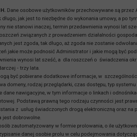
H.
Dane osobowe użytkowników przechowywane są przez Ad
 długo, jak jest to niezbędne do wykonania umowy, a po t
ny nie stanowi inaczej, termin przedawnienia wynosi lat sze
oszczeń związanych z prowadzeniem działalności gospodarcz
anych jest zgoda, tak długo, aż zgoda nie zostanie odw
 jakie może podnosić Administrator i jakie mogą być pod
wnienia wynosi lat sześć, a dla roszczeń o świadczenia o
j - trzy lata.
mogą być pobierane dodatkowe informacje, w szczególności
zwa domeny, rodzaj przeglądarki, czas dostępu, typ systemu
ane nawigacyjne, w tym informacje o linkach i odnośnikach
towej. Podstawą prawną tego rodzaju czynności jest prawni
rzystania z usług świadczonych drogą elektroniczną oraz na 
 jest dobrowolne.
ób zautomatyzowany w formie prolowania, o ile użytkownik 
zypisanie danej osobie prolu w celu podejmowania dotyczący