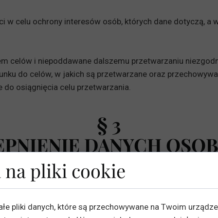
i w celu ochrony interesów osób, których dane dotyczą, a 
em celów i niepoddawane dalszemu przetwarzaniu niezgodn
nku do celów, w jakich są przetwarzane oraz przechowywan
e do osiągnięcia celu przetwarzania.
§ 3
ĘPNIENIE DANYCH OSO
 na pliki cookie
 dostawcom usług, z których korzysta Administrator przy
e, w zależności od uzgodnień umownych i okoliczności, al
 (podmioty przetwarzające) albo samodzielnie określają ce
ałe pliki danych, które są przechowywane na Twoim urządz