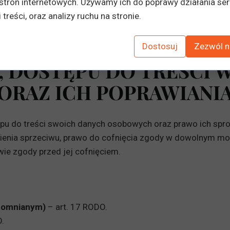
stron internetowych. Używamy ich do poprawy działania ser
ne wyłącznie na terenie Europejskiego Obszaru Gospodar
 treści, oraz analizy ruchu na stronie.
§ 4
Dostosuj
Zezwól n
, DOSTĘPU DO TREŚCI 
ORAZ ICH POPRAWIANI
pu do treści swoich danych osobowych oraz prawo ich spros
sienia sprzeciwu, prawo do cofnięcia zgody w dowolnym 
ie zgody przed jej cofnięciem.
apomnianym)
– art. 17 RODO.
.