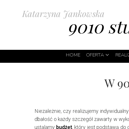
Katarzyna Jankowska
9010 st
HOME
OFERTA
REAL
PROJEKTY WN
W 90
PROJEKT WNĘ
PROJEKTY WN
WNĘTRZA BEA
Niezależnie, czy realizujemy indywidualn
dbałość o każdy szczegół zawarty w wyk
PROJEKT POD
ustalamy
budżet
, który jest podstawą do