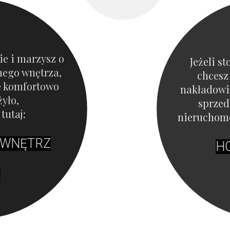
ie i marzysz o
Jeżeli st
nego wnętrza,
chcesz
ę komfortowo
nakładowi
żyło,
sprzed
tutaj:
nieruchomo
 WNĘTRZ
H
K