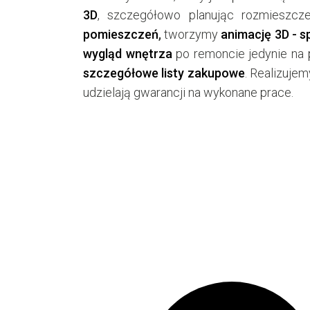
PROJEKT WNĘT
3D
, szczegółowo planując rozmieszc
pomieszczeń
,
tworzymy
animację 3D - s
wygląd wnętrza
po remoncie jedynie na 
szczegółowe listy zakupowe
. Realizuje
udzielają gwarancji na wykonane prace.