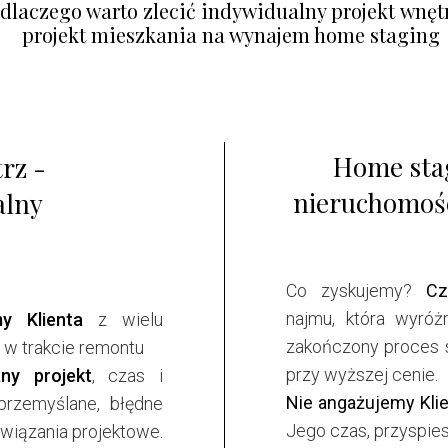
dlaczego warto zlecić
indywidualny projekt wnętr
projekt mieszkania na wynajem home staging
Home stag
rz -
nieruchomośc
alny
Co zyskujemy?
Cz
najmu, która wyróż
y Klienta
z wielu
zakończony proces 
i w trakcie remontu
przy wyższej cenie.
any projekt
, czas i
Nie angażujemy Kli
przemyślane, błędne
Jego czas, przyspies
wiązania projektowe.