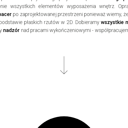
RZ - CENNIK
zenie wszystkich elementów wyposażenia wnętrz. O
pacer
po zaprojektowanej przestrzeni ponieważ wiemy, ż
podstawie płaskich rzutów w 2D. Dobieramy
wszystkie 
my
nadzór
nad pracami wykończeniowymi - współpracuje