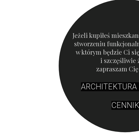
Jeżeli kupiłeś mieszkan
stworzeniu funkcjonal
w którym będzie Ci si
i szczęśliwie 
zapraszam Cię 
ARCHITEKTURA
CENNI