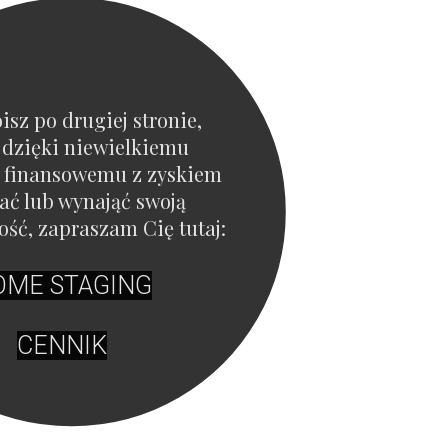
oisz po drugiej stronie,
 dzięki niewielkiemu
 finansowemu z zyskiem
ać lub wynająć swoją
ść, zapraszam Cię tutaj:
OME STAGING
CENNIK