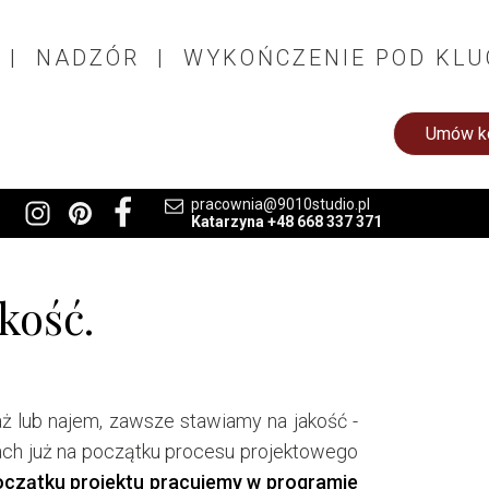
 | NADZÓR | WYKOŃCZENIE POD KLU
Umów ko
pracownia@9010studio.pl
Katarzyna +48 668 337 371
kość.
aż lub najem, zawsze stawiamy na jakość -
ch już na początku procesu projektowego
czątku projektu pracujemy w programie