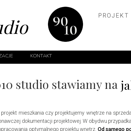
PROJEKT
udio
IZACJE
KONTAKT
ĘTRZ PRYWATNYCH
10 studio stawiamy na
TRZ TYPU HOTELOWEGO
ja
ĘTRZ APARTAMENTÓW INWESTYCYJNYCH
UTY MEDYCZNE
y projekt mieszkania czy projektujemy wnętrze na sprzed
onawczej dokumentacji projektowej. W obydwu przypadka
 KLUCZ
 opracowania optymalnego projektu wnętrz.
Od samego po