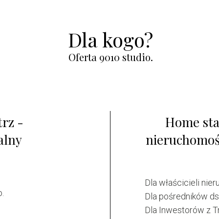
Dla kogo?
Oferta 9010 studio.
rz -
Home stag
alny
nieruchomoś
Dla właścicieli ni
o.
Dla pośredników ds
Dla Inwestorów z Tró