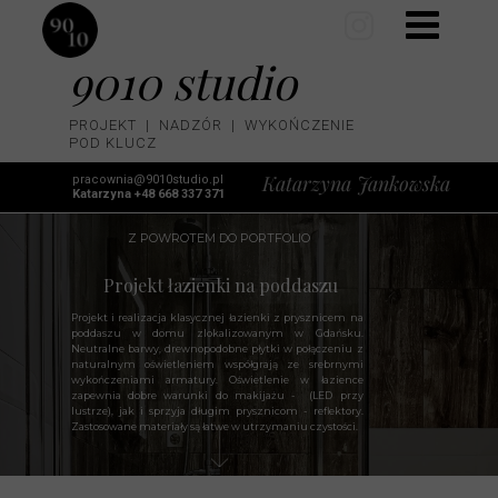
9010 studio
PROJEKT | NADZÓR | WYKOŃCZENIE
POD KLUCZ
Katarzyna Jankowska
pracownia@9010studio.pl
Katarzyna +48 668 337 371
Z POWROTEM DO PORTFOLIO
Projekt łazienki na poddaszu
Projekt i realizacja klasycznej łazienki z prysznicem na
poddaszu w domu zlokalizowanym w Gdańsku.
Neutralne barwy, drewnopodobne płytki w połączeniu z
naturalnym oświetleniem współgrają ze srebrnymi
wykończeniami armatury. Oświetlenie w łazience
zapewnia dobre warunki do makijażu - (LED przy
lustrze), jak i sprzyja długim prysznicom - reflektory.
Zastosowane materiały są łatwe w utrzymaniu czystości.