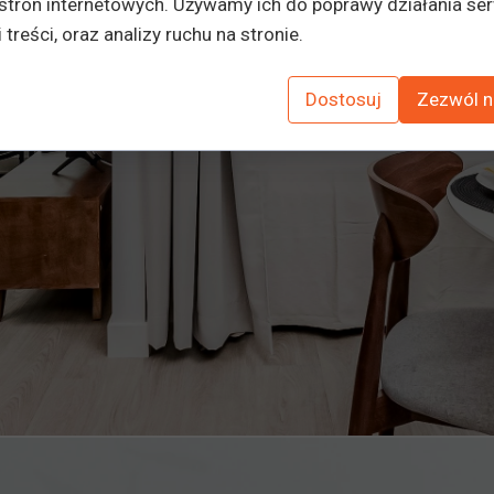
stron internetowych. Używamy ich do poprawy działania ser
 treści, oraz analizy ruchu na stronie.
Dostosuj
Zezwól n