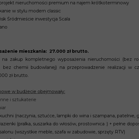
projekt nieruchomości premium na najem krótkoterminowy
anie w stylu modern classic
sk Śródmieście inwestycja Scala
wano
ażenie mieszkania: 27.000 zł brutto.
t na zakup kompletnego wyposażenia nieruchomości (bez rob
 bez chemii budowlanej) na przeprowadzenie realizacji w 
000 zł brutto.
powe w budżecie obejmowały:
enne i sztukaterie
iar
uchni (naczynia, sztućce, lampki do wina i szampana, patelnie, ga
azienki (pralka, suszarka do włosów, prostownica :) + pełne dopo
alonu (wszystkie meble, szafa w zabudowie, sprzęty RTV)