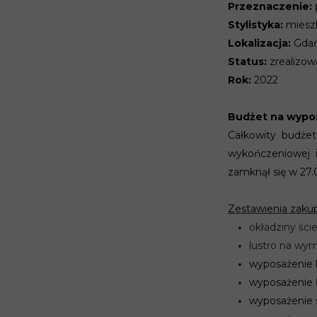
Przeznaczenie:
Stylistyka:
mieszk
Lokalizacja:
Gdań
Status:
zrealizo
Rok:
2022
Budżet na wypos
Całkowity budże
wykończeniowej i
zamknął się w 27.
Zestawienia zaku
okładziny ści
lustro na wym
wyposażenie k
wyposażenie ł
wyposażenie s