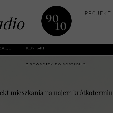
PROJEKT
udio
IZACJE
KONTAKT
ĘTRZ PRYWATNYCH
Z POWROTEM DO PORTFOLIO
TRZ TYPU HOTELOWEGO
ĘTRZ APARTAMENTÓW INWESTYCYJNYCH
jekt mieszkania na najem krótkotermi
UTY MEDYCZNE
 KLUCZ