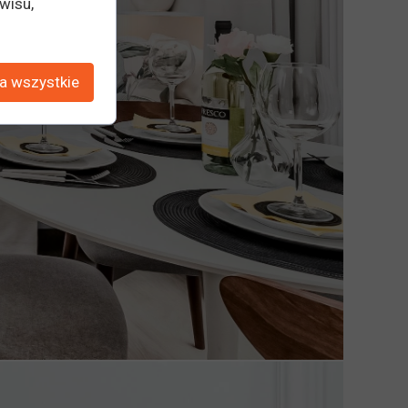
wisu,
a wszystkie