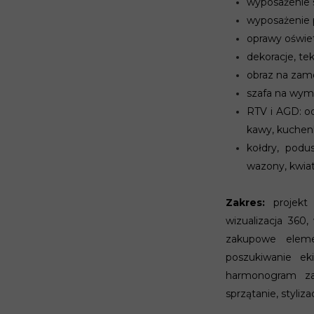
wyposażenie s
wyposażenie 
oprawy oświe
dekoracje, tek
obraz na zam
szafa na wym
RTV i AGD: od
kawy, kuchenk
kołdry, podu
wazony, kwiat
Zakres:
projekt 
wizualizacja 360,
zakupowe eleme
poszukiwanie ek
harmonogram za
sprzątanie, styliz