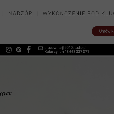
 | NADZÓR | WYKOŃCZENIE POD KLU
Umów ko
pracownia@9010studio.pl
Katarzyna +48 668 337 371
nowy