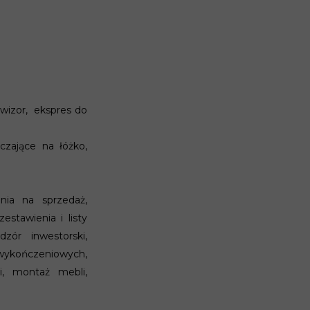
ewizor, ekspres do
czające na łóżko,
nia na sprzedaż,
estawienia i listy
ór inwestorski,
wykończeniowych,
, montaż mebli,