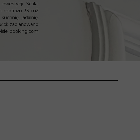
westycji Scala.
kim metrażu 33 m2
kuchnię, jadalnię,
ości: zaplanowano
wisie booking.com