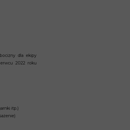
ocizny dla ekipy
czerwcu 2022 roku
rnki itp.)
sażenie)