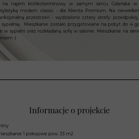
ki na najem krótkoterminowy w samym sercu Gdańska w in
RZ - CENNIK
stylistykę modern classic - dla Klienta Premium. Na niewiel
nkcjonalną przestrzeń - wydzielono cztery strefy: przedpokój, 
 sypialnię. Mieszkanie zostało przygotowane na pobyt do 4 g
w sypialni oraz rozkładaną sofę w salonie. Mieszkanie na ser
eniem :)
Informacje o projekcie
ntny
ieszkanie 1 pokojowe pow. 33 m2