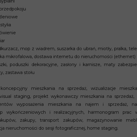
ypialni
przedpokoju
tleniowe
stylia
ówienie
iar
kurzacz, mop z wiadrem, suszarka do ubrań, miotły, pralka, tel
a mikrofalowa, dostawa internetu do nieruchomości (ethernet)
szki, poduszki dekoracyjne, zasłony i karnisze, maty zabezpie
y, zastawa stołu
koncepcyjny mieszkania na sprzedaż, wizualizacje mieszka
 visual staging, projekt wykonawczy mieszkania na sprzedaż, z
ntów wyposażenia mieszkania na najem i sprzedaż, nadz
ip wykończeniowych i realizacyjnych, harmonogram prac 
kupów, zakupy, transport zakupów, magazynowanie mebli
acja nieruchomości do sesji fotograficznej, home staging.