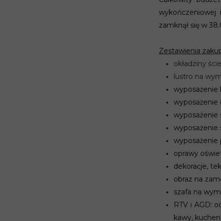
wykończeniowej i
zamknął się w 38.
Zestawienia zaku
okładziny ści
lustro na wym
wyposażenie k
wyposażenie ł
wyposażenie s
wyposażenie s
wyposażenie 
oprawy oświe
dekoracje, tek
obraz na zam
szafa na wym
RTV i AGD: od
kawy, kuchenk