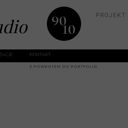
PROJEKT
udio
IZACJE
KONTAKT
ĘTRZ PRYWATNYCH
Z POWROTEM DO PORTFOLIO
TRZ TYPU HOTELOWEGO
ĘTRZ APARTAMENTÓW INWESTYCYJNYCH
UTY MEDYCZNE
jekt mieszkania na najem krótkotermi
 KLUCZ