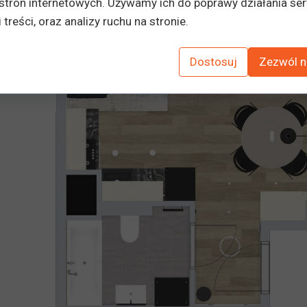
stron internetowych. Używamy ich do poprawy działania ser
 treści, oraz analizy ruchu na stronie.
Dostosuj
Zezwól n