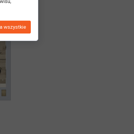
wisu,
a wszystkie