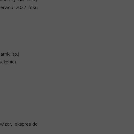
czerwcu 2022 roku
rnki itp.)
sażenie)
ewizor, ekspres do