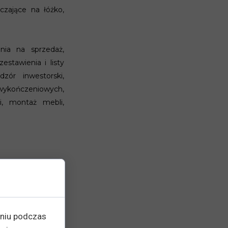
czające na łóżko,
nia na sprzedaż,
estawienia i listy
ór inwestorski,
wykończeniowych,
, montaż mebli,
eniu podczas