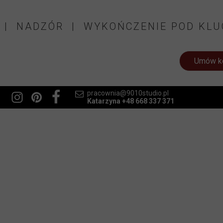
 | NADZÓR | WYKOŃCZENIE POD KLU
Umów ko
pracownia@9010studio.pl
Katarzyna +48 668 337 371
nowy