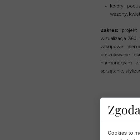
kołdry, podu
wazony, kwiat
Zakres:
projekt 
wizualizacja 360,
zakupowe eleme
poszukiwanie ek
harmonogram za
sprzątanie, styliz
Zgoda
Cookies to m