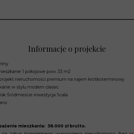
Informacje o projekcie
ntny
ieszkanie 1 pokojowe pow. 33 m2
projekt nieruchomości premium na najem krótkoterminowy
anie w stylu modern classic
sk Śródmieście inwestycja Scala
wano
ażenie mieszkania: 38.000 zł brutto.
t na zakup kompletnego wyposażenia nieruchomości (bez rob