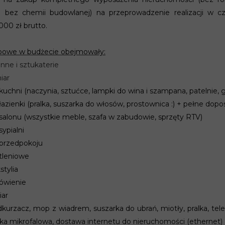
 bez chemii budowlanej) na przeprowadzenie realizacji w 
000 zł brutto.
powe w budżecie obejmowały:
enne i sztukaterie
iar
uchni (naczynia, sztućce, lampki do wina i szampana, patelnie, ga
azienki (pralka, suszarka do włosów, prostownica :) + pełne dopo
alonu (wszystkie meble, szafa w zabudowie, sprzęty RTV)
ypialni
przedpokoju
tleniowe
stylia
ówienie
iar
kurzacz, mop z wiadrem, suszarka do ubrań, miotły, pralka, tel
a mikrofalowa, dostawa internetu do nieruchomości (ethernet)