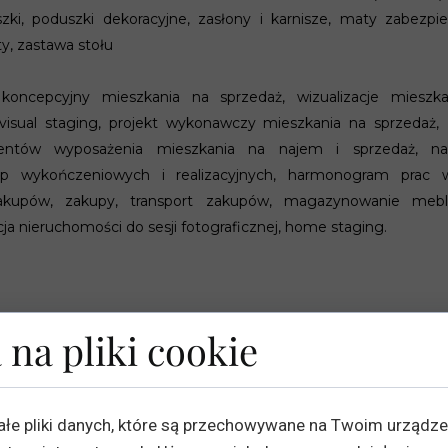
szki, poduszki dekoracyjne, zasłony i karnisze, maty zabezpie
y, zastawa stołu
koncepcyjny mieszkania na sprzedaż, wizualizacje mieszka
 visual staging, projekt wykonawczy mieszkania na sprzedaż, z
ntów wyposażenia mieszkania na najem i sprzedaż, nadz
ip wykończeniowych i realizacyjnych, harmonogram prac 
kupów, zakupy, transport zakupów, magazynowanie mebli
acja nieruchomości do sesji fotograficznej, home staging.
 na pliki cookie
ałe pliki danych, które są przechowywane na Twoim urządz