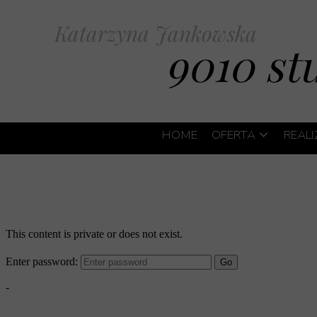
Katarzyna Jankowska
9010 st
HOME
OFERTA
REAL
PROJEKTY WN
PROJEKT WNĘ
PROJEKTY WN
WNĘTRZA BEA
Pro
PROJEKT POD