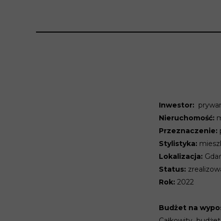
Inwestor:
prywa
Nieruchomość:
m
Przeznaczenie:
Stylistyka:
mieszk
Lokalizacja:
Gdań
Status:
zrealizo
Rok:
2022
Budżet na wypos
Całkowity budże