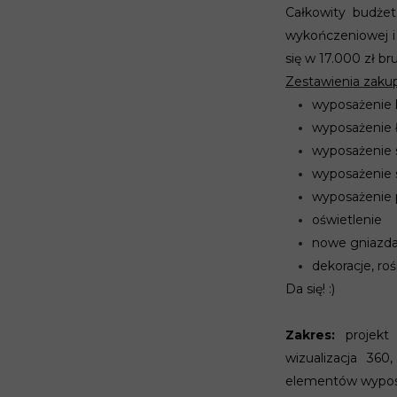
Całkowity budże
wykończeniowej i
się w 17.000 zł br
Zestawienia zaku
wyposażenie 
wyposażenie ł
wyposażenie 
wyposażenie s
wyposażenie 
oświetlenie
nowe gniazda 
dekoracje, roś
Da się! :)
Zakres:
projekt 
wizualizacja 360
elementów wyposa