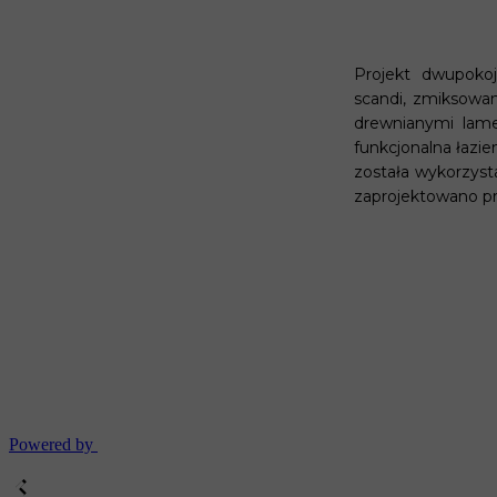
PROJEKT WNĘT
Projekt dwupoko
scandi, zmiksowan
drewnianymi lame
funkcjonalna łazie
została wykorzys
zaprojektowano pr