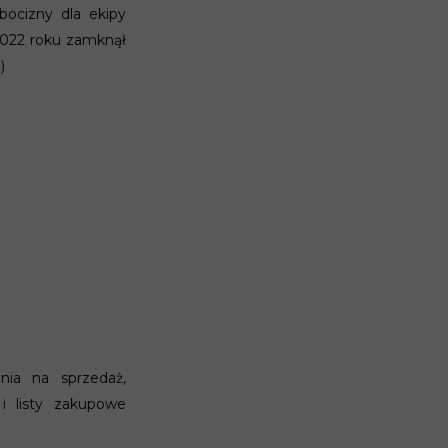
ocizny dla ekipy
2022 roku zamknął
)
nia na sprzedaż,
 i listy zakupowe