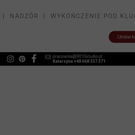
 | NADZÓR | WYKOŃCZENIE POD KLU
Umów ko
pracownia@9010studio.pl
Katarzyna +48 668 337 371
m