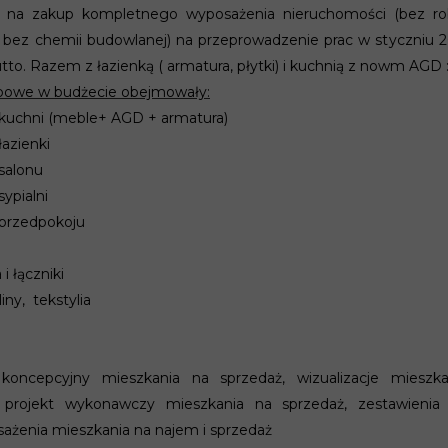
t na zakup kompletnego wyposażenia nieruchomości (bez rob
 bez chemii budowlanej) na przeprowadzenie prac w styczniu 
utto. Razem z łazienką ( armatura, płytki) i kuchnią z nowm AGD :
powe w budżecie obejmowały:
kuchni (meble+ AGD + armatura)
azienki
salonu
ypialni
przedpokoju
i łączniki
liny, tekstylia
koncepcyjny mieszkania na sprzedaż, wizualizacje mieszka
, projekt wykonawczy mieszkania na sprzedaż, zestawienia
żenia mieszkania na najem i sprzedaż