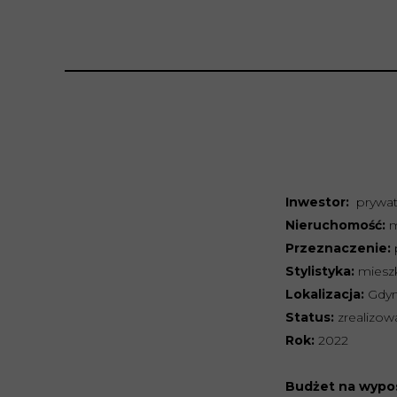
Inwestor:
prywat
Nieruchomość:
m
Przeznaczenie:
Stylistyka:
mieszk
Lokalizacja:
Gdyn
Status:
zrealizo
Rok:
2022
Budżet na wypos