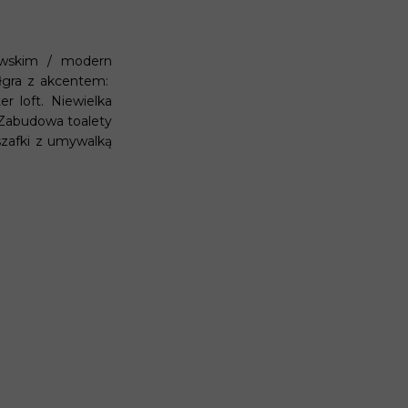
awskim / modern
ółgra z akcentem:
r loft. Niewielka
. Zabudowa toalety
zafki z umywalką