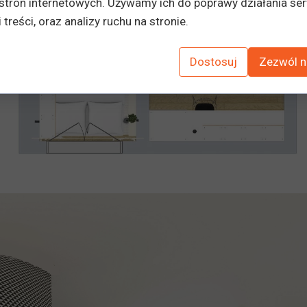
stron internetowych. Używamy ich do poprawy działania ser
 treści, oraz analizy ruchu na stronie.
Dostosuj
Zezwól n