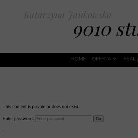
Katarzyna Jankowska
9010 st
HOME
OFERTA
REAL
PROJEKTY WN
PROJEKT WNĘ
PROJEKTY WN
WNĘTRZA BEA
PROJEKT POD