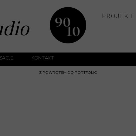
PROJEKT
udio
IZACJE
KONTAKT
ĘTRZ PRYWATNYCH
Z POWROTEM DO PORTFOLIO
TRZ TYPU HOTELOWEGO
ĘTRZ APARTAMENTÓW INWESTYCYJNYCH
UTY MEDYCZNE
Projekt mieszkania na sprzedaż i naje
 KLUCZ