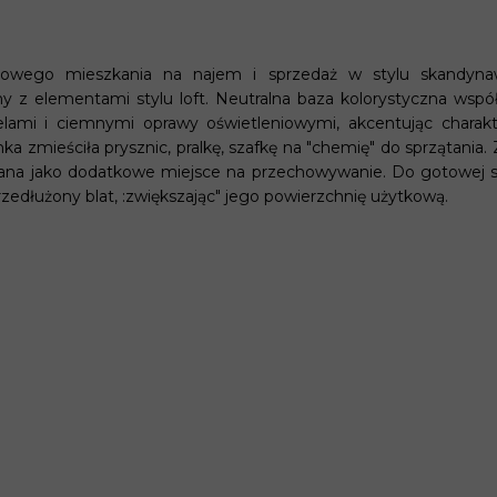
RZ - CENNIK
jowego mieszkania na najem i sprzedaż w stylu skandyn
y z elementami stylu loft. Neutralna baza kolorystyczna wsp
lami i ciemnymi oprawy oświetleniowymi, akcentując charakte
nka zmieściła prysznic, pralkę, szafkę na "chemię" do sprzątania
tana jako dodatkowe miejsce na przechowywanie. Do gotowej s
zedłużony blat, :zwiększając" jego powierzchnię użytkową.
wizualizacja 360°