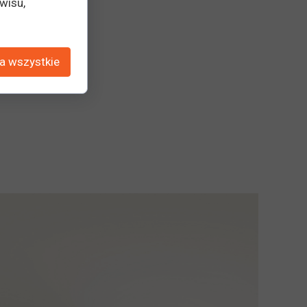
wisu,
a wszystkie