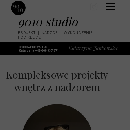
9010 studio
PROJEKT | NADZÓR | WYKOŃCZENIE
POD KLUCZ
Katarzyna Jankowska
pracownia@9010studio.pl
Katarzyna +48 668 337 371
Kompleksowe projekty
wnętrz z nadzorem