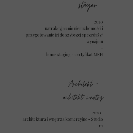
2020
uatrakcyjnienie nieruchomości i
przygotowanie jej do szybszej sprzedaży/
wynajmu
-
home staging - certyfikat MEN
2020-
architektura i wnętrza komercyjne - Studio
1:1