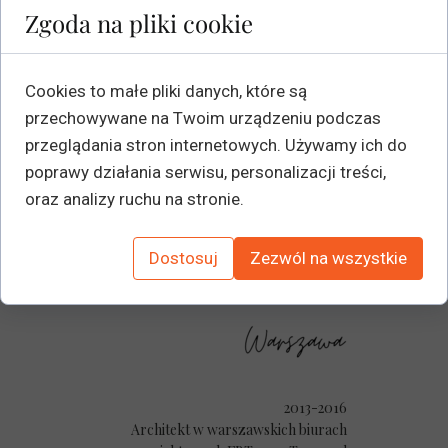
Zgoda na pliki cookie
2009-2014
Cookies to małe pliki danych, które są
studia na
przechowywane na Twoim urządzeniu podczas
Wydziale Architektury Politechniki Gdańskiej
przeglądania stron internetowych. Używamy ich do
zwieńczone obroną tytułu
poprawy działania serwisu, personalizacji treści,
mgr inż. architekta. Dyplom magisterski "Studio
oraz analizy ruchu na stronie.
nagrań Gdańsk Dolne Miasto" z wyróżnieniem
SARP
Dostosuj
Zezwól na wszystkie
2013-2016
Architekt w warszawskich biurach